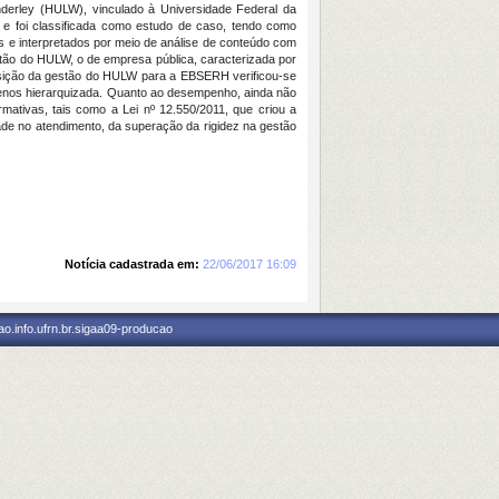
nderley (HULW), vinculado à Universidade Federal da
a e foi classificada como estudo de caso, tendo como
s e interpretados por meio de análise de conteúdo com
stão do HULW, o de empresa pública, caracterizada por
ransição da gestão do HULW para a EBSERH verificou-se
enos hierarquizada. Quanto ao desempenho, ainda não
mativas, tais como a Lei nº 12.550/2011, que criou a
de no atendimento, da superação da rigidez na gestão
Notícia cadastrada em:
22/06/2017 16:09
o.info.ufrn.br.sigaa09-producao