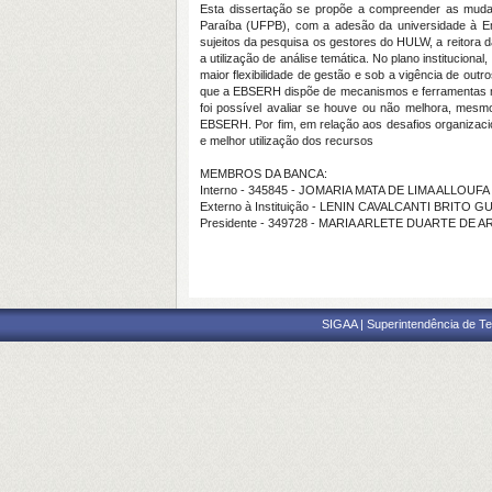
Esta dissertação se propõe a compreender as mudanç
Paraíba (UFPB), com a adesão da universidade à Empr
sujeitos da pesquisa os gestores do HULW, a reitora 
a utilização de análise temática. No plano instituci
maior flexibilidade de gestão e sob a vigência de ou
que a EBSERH dispõe de mecanismos e ferramentas ma
foi possível avaliar se houve ou não melhora, mesmo
EBSERH. Por fim, em relação aos desafios organizaci
e melhor utilização dos recursos
MEMBROS DA BANCA:
Interno - 345845 - JOMARIA MATA DE LIMA ALLOUFA
Externo à Instituição - LENIN CAVALCANTI BRITO G
Presidente - 349728 - MARIA ARLETE DUARTE DE 
SIGAA | Superintendência de Te