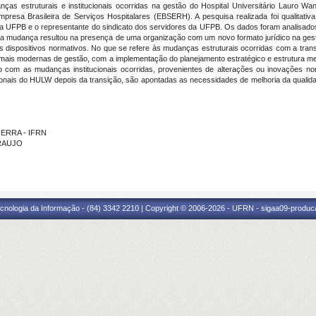
as estruturais e institucionais ocorridas na gestão do Hospital Universitário Lauro Wa
esa Brasileira de Serviços Hospitalares (EBSERH). A pesquisa realizada foi qualitativ
da UFPB e o representante do sindicato dos servidores da UFPB. Os dados foram analisado
onal, a mudança resultou na presença de uma organização com um novo formato jurídico na ge
tros dispositivos normativos. No que se refere às mudanças estruturais ocorridas com a t
is modernas de gestão, com a implementação do planejamento estratégico e estrutura m
 com as mudanças institucionais ocorridas, provenientes de alterações ou inovações nor
onais do HULW depois da transição, são apontadas as necessidades de melhoria da qualida
UERRA - IFRN
ARAUJO
cnologia da Informação - (84) 3342 2210 | Copyright © 2006-2026 - UFRN - sigaa09-produca