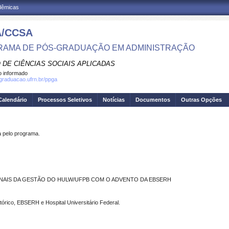
adêmicas
/CCSA
AMA DE PÓS-GRADUAÇÃO EM ADMINISTRAÇÃO
 DE CIÊNCIAS SOCIAIS APLICADAS
 informado
sgraduacao.ufrn.br/ppga
Calendário
Processos Seletivos
Notícias
Documentos
Outras Opções
pelo programa.
NAIS DA GESTÃO DO HULW/UFPB COM O ADVENTO DA EBSERH
stórico, EBSERH e Hospital Universitário Federal.