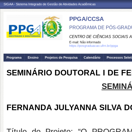
SIGAA - Sistema Integrado de Gestão de Atividades Acadêmicas
PPGA/CCSA
PROGRAMA DE PÓS-GRAD
CENTRO DE CIÊNCIAS SOCIAIS 
E-mail:
Não informado
https://posgraduacao.ufrn.br/ppga
Programa
Ensino
Projetos de Pesquisa
Calendário
Processos Selet
SEMINÁRIO DOUTORAL I DE F
SEMINÁ
FERNANDA JULYANNA SILVA
Título do Projeto
: “O PROGRA