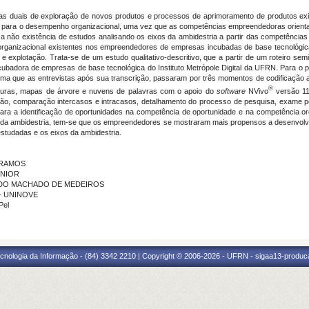
 duais de exploração de novos produtos e processos de aprimoramento de produtos exist
 para o desempenho organizacional, uma vez que as competências empreendedoras orienta
u-se a não existência de estudos analisando os eixos da ambidestria a partir das competên
e organizacional existentes nos empreendedores de empresas incubadas de base tecnológ
 e explotação. Trata-se de um estudo qualitativo-descritivo, que a partir de um roteiro sem
adora de empresas de base tecnológica do Instituto Metrópole Digital da UFRN. Para o pro
forma que as entrevistas após sua transcrição, passaram por três momentos de codificação a in
®
figuras, mapas de árvore e nuvens de palavras com o apoio do
software
NVivo
versão 1
ação, comparação intercasos e intracasos, detalhamento do processo de pesquisa, exame pel
ra a identificação de oportunidades na competência de oportunidade e na competência o
os da ambidestria, tem-se que os empreendedores se mostraram mais propensos a desenvolv
studadas e os eixos da ambidestria.
S RAMOS
ÚNIOR
NANDO MACHADO DE MEDEIROS
 - UNINOVE
Pel
cnologia da Informação - (84) 3342 2210 | Copyright © 2006-2026 - UFRN - sigaa13-produca