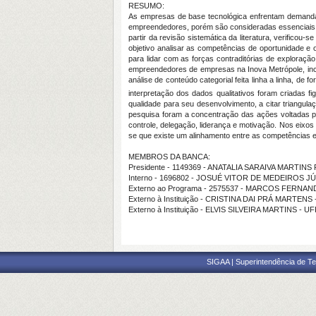
RESUMO:
As empresas de base tecnológica enfrentam demandas
empreendedores, porém são consideradas essenciais
partir da revisão sistemática da literatura, verifico
objetivo analisar as competências de oportunidade 
para lidar com as forças contraditórias de exploração
empreendedores de empresas na Inova Metrópole, incub
análise de conteúdo categorial feita linha a linha, de 
interpretação dos dados qualitativos foram criadas 
qualidade para seu desenvolvimento, a citar triangul
pesquisa foram a concentração das ações voltadas pa
controle, delegação, liderança e motivação. Nos eix
se que existe um alinhamento entre as competências e
MEMBROS DA BANCA:
Presidente - 1149369 - ANATALIA SARAIVA MARTIN
Interno - 1696802 - JOSUÉ VITOR DE MEDEIROS J
Externo ao Programa - 2575537 - MARCOS FER
Externo à Instituição - CRISTINA DAI PRÁ MARTENS
Externo à Instituição - ELVIS SILVEIRA MARTINS - UF
SIGAA | Superintendência de Te