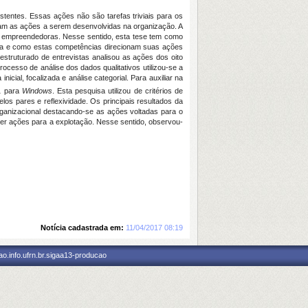
entes. Essas ações não são tarefas triviais para os
m as ações a serem desenvolvidas na organização. A
cias empreendedoras. Nesse sentido, esta tese tem como
ica e como estas competências direcionam suas ações
iestruturado de entrevistas analisou as ações dos oito
cesso de análise dos dados qualitativos utilizou-se a
icial, focalizada e análise categorial. Para auxiliar na
1 para
Windows
. Esta pesquisa utilizou de critérios de
os pares e reflexividade. Os principais resultados da
rganizacional destacando-se as ações voltadas para o
er ações para a explotação. Nesse sentido, observou-
Notícia cadastrada em:
11/04/2017 08:19
o.info.ufrn.br.sigaa13-producao