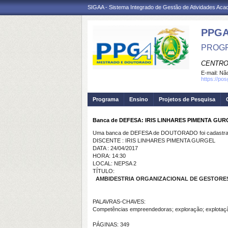
SIGAA - Sistema Integrado de Gestão de Atividades Ac
PPGA
PROGR
CENTRO
E-mail:
Não
https://po
Programa
Ensino
Projetos de Pesquisa
Banca de DEFESA: IRIS LINHARES PIMENTA GUR
Uma banca de DEFESA de DOUTORADO foi cadastrad
DISCENTE : IRIS LINHARES PIMENTA GURGEL
DATA : 24/04/2017
HORA: 14:30
LOCAL: NEPSA 2
TÍTULO:
AMBIDESTRIA ORGANIZACIONAL DE GESTORES
PALAVRAS-CHAVES:
Competências empreendedoras; exploração; explotaç
PÁGINAS: 349