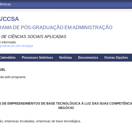
adêmicas
/CCSA
AMA DE PÓS-GRADUAÇÃO EM ADMINISTRAÇÃO
 DE CIÊNCIAS SOCIAIS APLICADAS
 informado
sgraduacao.ufrn.br/ppga
Calendário
Processos Seletivos
Notícias
Documentos
Outras Opções
GEL
a pelo programa.
 DE EMPREENDIMENTOS DE BASE TECNOLÓGICA À LUZ DAS SUAS COMPETÊNCI
NEGÓCIO
ão; empresas incubadas; empresas de base tecnológica.