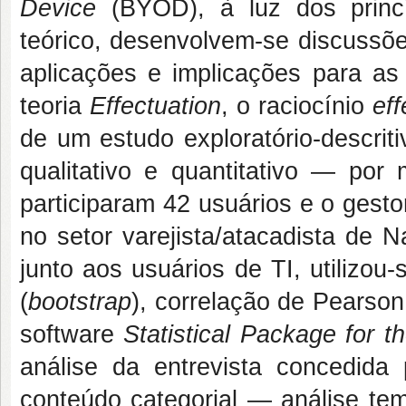
Device
(BYOD), à luz dos princ
teórico, desenvolvem-se discussõ
aplicações e implicações para as
teoria
Effectuation
, o raciocínio
eff
de um estudo exploratório-descrit
qualitativo e quantitativo — po
participaram 42 usuários e o gest
no setor varejista/atacadista de 
junto aos usuários de TI, utilizou-s
(
bootstrap
), correlação de Pearson
software
Statistical Package for t
análise da entrevista concedida 
conteúdo categorial — análise tem