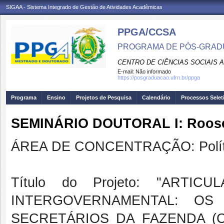
SIGAA - Sistema Integrado de Gestão de Atividades Acadêmicas
PPGA/CCSA
PROGRAMA DE PÓS-GRAD
CENTRO DE CIÊNCIAS SOCIAIS 
E-mail:
Não informado
https://posgraduacao.ufrn.br/ppga
Programa
Ensino
Projetos de Pesquisa
Calendário
Processos Selet
SEMINÁRIO DOUTORAL I: Rooseve
ÁREA DE CONCENTRAÇÃO: Polític
Título do Projeto: "ART
INTERGOVERNAMENTAL: O
SECRETÁRIOS DA FAZENDA (