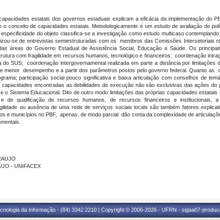
apacidades estatais dos governos estaduais explicam a eficácia da implementação do P
co o conceito de capacidades estatais. Metodologicamente é um estudo de avaliação de po
specificidade do objeto classifica-se a investigação como estudo multicaso contemplando
tilizou-se de entrevistas semiestruturadas com os membros das Comissões Intersetoriais
das áreas do Governo Estadual de Assistência Social, Educação e Saúde. Os principais
estrutura com fragilidade em recursos humanos, tecnológico e financeiros; coordenação intr
 do SUS; coordenação intergovernamental realizada em parte a distância por limitações de
menor desempenho e a partir dos parâmetros postos pelo governo federal. Quanto as capa
rama; participação social pouco significativa e baixa articulação com conselhos de temá
s capacidades encontradas as debilidades de execução não são exclusivas das ações do p
 o Sistema Educacional. Dito de outro modo limitações das próprias capacidades estatais
iva e de qualificação de recursos humanos, de recursos financeiros e institucionais, 
ragilidade ou ausência de uma rede de serviços sociais locais são também fatores exp
dos e municípios no PBF, apenas, de modo parcial dão conta da complexidade de articula
amentais.
ARAUJO
AÚJO - UNIFACEX
cnologia da Informação - (84) 3342 2210 | Copyright © 2006-2026 - UFRN - sigaa07-produca