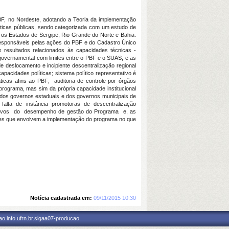
BF, no Nordeste, adotando a Teoria da implementação
líticas públicas, sendo categorizada com um estudo de
 os Estados de Sergipe, Rio Grande do Norte e Bahia.
 responsáveis pelas ações do PBF e do Cadastro Único
 resultados relacionados às capacidades técnicas -
agovernamental com limites entre o PBF e o SUAS, e as
 deslocamento e incipiente descentralização regional
cidades políticas; sistema político representativo é
ticas afins ao PBF; auditoria de controle por órgãos
rograma, mas sim da própria capacidade institucional
 dos governos estaduais e dos governos municipais de
a falta de instância promotoras de descentralização
licativos do desempenho de gestão do Programa e, as
ções que envolvem a implementação do programa no que
Notícia cadastrada em:
09/11/2015 10:30
o.info.ufrn.br.sigaa07-producao