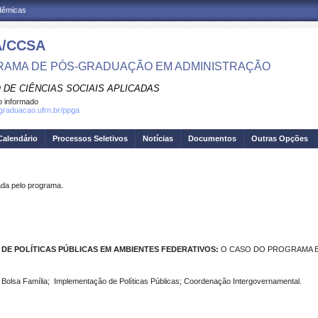
adêmicas
/CCSA
AMA DE PÓS-GRADUAÇÃO EM ADMINISTRAÇÃO
 DE CIÊNCIAS SOCIAIS APLICADAS
 informado
sgraduacao.ufrn.br/ppga
Calendário
Processos Seletivos
Notícias
Documentos
Outras Opções
a pelo programa.
DE POLÍTICAS PÚBLICAS EM AMBIENTES FEDERATIVOS:
O CASO DO PROGRAMA B
Bolsa Família; Implementação de Políticas Públicas; Coordenação Intergovernamental.