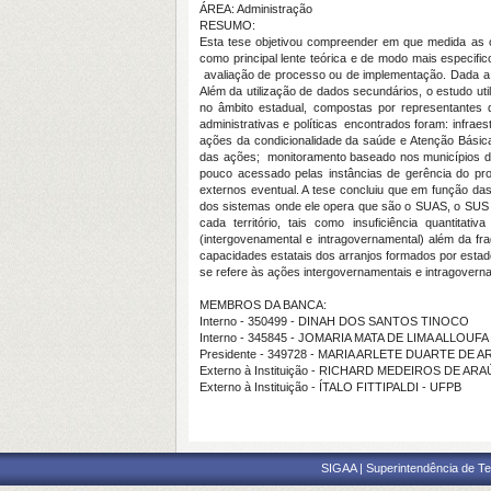
ÁREA: Administração
RESUMO:
Esta tese objetivou compreender em que medida as c
como principal lente teórica e de modo mais especifi
avaliação de processo ou de implementação. Dada a e
Além da utilização de dados secundários, o estudo u
no âmbito estadual, compostas por representantes 
administrativas e políticas encontrados foram: infra
ações da condicionalidade da saúde e Atenção Básica
das ações; monitoramento baseado nos municípios de 
pouco acessado pelas instâncias de gerência do prog
externos eventual. A tese concluiu que em função da
dos sistemas onde ele opera que são o SUAS, o SUS e
cada território, tais como insuficiência quantitat
(intergovenamental e intragovernamental) além da f
capacidades estatais dos arranjos formados por esta
se refere às ações intergovernamentais e intragovern
MEMBROS DA BANCA:
Interno - 350499 - DINAH DOS SANTOS TINOCO
Interno - 345845 - JOMARIA MATA DE LIMA ALLOUFA
Presidente - 349728 - MARIA ARLETE DUARTE DE 
Externo à Instituição - RICHARD MEDEIROS DE AR
Externo à Instituição - ÍTALO FITTIPALDI - UFPB
SIGAA | Superintendência de Te