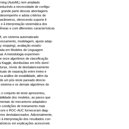
ning (AutoML) tem ampliado
reduzindo a necessidade de configu-
, grande parte dessas abordagens
 desempenho e adota critérios de
parâmetros, oferecendo suporte li-
 e à interpretação sistemática dos
êneas e com diferentes características
oM, um sistema automatizado
ocessamento, modelagem, ajuste adap-
 stopping), avaliação estatís-
seada em Modelos de Linguagem
al. A metodologia experimen-
e onze algoritmos de classificação
 Kaggle, distribuídas em três domí-
ruturas, níveis de desbalanceamento
ntuais de separação entre treino e
 análise de estabilidade, além da
 de um pós-teste pareado direcio-
sistema e os demais algoritmos do
o conjunto de teste apresentou,
abilidade dos modelos, ao passo que
ementais do mecanismo adaptativo
em condições de treinamento mais
Score e ROC-AUC forneceram diag-
rios desbalanceados. Adicionalmente,
à interpretação dos resultados con-
statísticos em explicações acessíveis