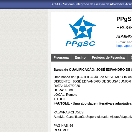
SIGAA - Sistema Integrado de Gestão de Atividades Ac
PPgS
PROGR
ADMINI
E-mail:
sec
https://po
Programa
Ensino
Projetos de Pesquisa
Banca de QUALIFICAÇÃO: JOSÉ EDIVANDRO DE
Uma banca de QUALIFICAÇÃO de MESTRADO foi cada
DISCENTE : JOSÉ EDIVANDRO DE SOUSA JUNIOR
DATA : 31/07/2026
HORA: 10:00
LOCAL: Remoto
TÍTULO:
I-AUTOML - Uma abordagem iterativa e adaptativa
PALAVRAS-CHAVES:
AutoML, Classificação Supervisionada, Ajuste Adaptat
PÁGINAS: 56
RESUMO: