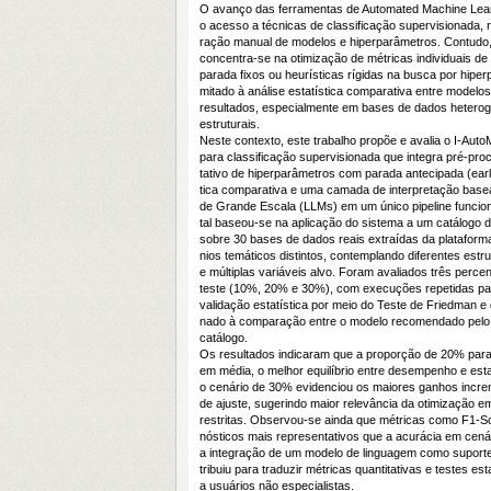
O avanço das ferramentas de Automated Machine Lear
o acesso a técnicas de classificação supervisionada, 
ração manual de modelos e hiperparâmetros. Contudo
concentra-se na otimização de métricas individuais de
parada fixos ou heurísticas rígidas na busca por hiper
mitado à análise estatística comparativa entre modelos
resultados, especialmente em bases de dados heterog
estruturais.
Neste contexto, este trabalho propõe e avalia o I-Aut
para classificação supervisionada que integra pré-pr
tativo de hiperparâmetros com parada antecipada (early
tica comparativa e uma camada de interpretação ba
de Grande Escala (LLMs) em um único pipeline funcion
tal baseou-se na aplicação do sistema a um catálogo d
sobre 30 bases de dados reais extraídas da plataforma
nios temáticos distintos, contemplando diferentes est
e múltiplas variáveis alvo. Foram avaliados três perce
teste (10%, 20% e 30%), com execuções repetidas para
validação estatística por meio do Teste de Friedman e
nado à comparação entre o modelo recomendado pelo 
catálogo.
Os resultados indicaram que a proporção de 20% para 
em média, o melhor equilíbrio entre desempenho e est
o cenário de 30% evidenciou os maiores ganhos incr
de ajuste, sugerindo maior relevância da otimização 
restritas. Observou-se ainda que métricas como F1-
nósticos mais representativos que a acurácia em cená
a integração de um modelo de linguagem como suporte 
tribuiu para traduzir métricas quantitativas e testes e
a usuários não especialistas.