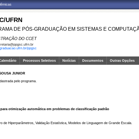
adêmicas
C/UFRN
AMA DE PÓS-GRADUAÇÃO EM SISTEMAS E COMPUTAÇ
STRAÇÃO DO CCET
retaria@ppgsc.ufrn.br
sgraduacao.ufrn.br/ppgsc
Calendário
Processos Seletivos
Notícias
Documentos
Outras Opções
 SOUSA JUNIOR
strada pelo programa.
 para otimização automática em problemas de classificação padrão
ivo de Hiperparâmetros, Validação Estatística, Modelos de Linguagem de Grande Escala.