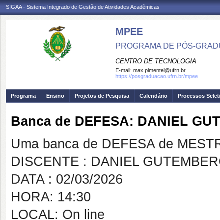
SIGAA - Sistema Integrado de Gestão de Atividades Acadêmicas
MPEE
PROGRAMA DE PÓS-GRADU
CENTRO DE TECNOLOGIA
E-mail:
max.pimentel@ufrn.br
https://posgraduacao.ufrn.br/mpee
Programa
Ensino
Projetos de Pesquisa
Calendário
Processos Selet
Banca de DEFESA: DANIEL G
Uma banca de DEFESA de MESTRAD
DISCENTE : DANIEL GUTEMBE
DATA : 02/03/2026
HORA: 14:30
LOCAL: On line