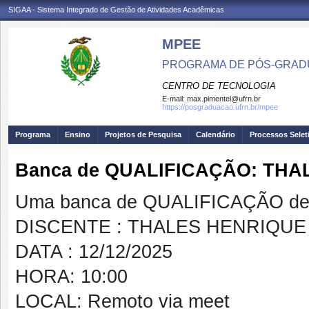
SIGAA - Sistema Integrado de Gestão de Atividades Acadêmicas
MPEE
PROGRAMA DE PÓS-GRADU
CENTRO DE TECNOLOGIA
E-mail:
max.pimentel@ufrn.br
https://posgraduacao.ufrn.br/mpee
Programa
Ensino
Projetos de Pesquisa
Calendário
Processos Selet
Banca de QUALIFICAÇÃO: TH
Uma banca de QUALIFICAÇÃO de 
DISCENTE : THALES HENRIQU
DATA : 12/12/2025
HORA: 10:00
LOCAL: Remoto via meet