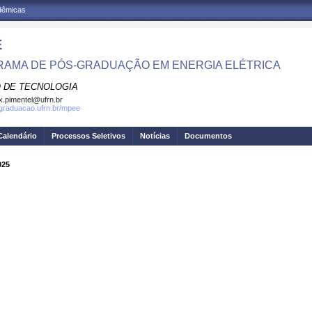
adêmicas
E
AMA DE PÓS-GRADUAÇÃO EM ENERGIA ELÉTRICA
 DE TECNOLOGIA
.pimentel@ufrn.br
sgraduacao.ufrn.br/mpee
Calendário
Processos Seletivos
Notícias
Documentos
025