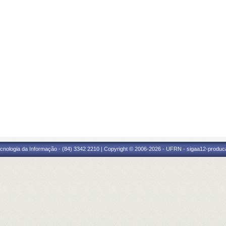
cnologia da Informação - (84) 3342 2210 | Copyright © 2006-2026 - UFRN - sigaa12-produca