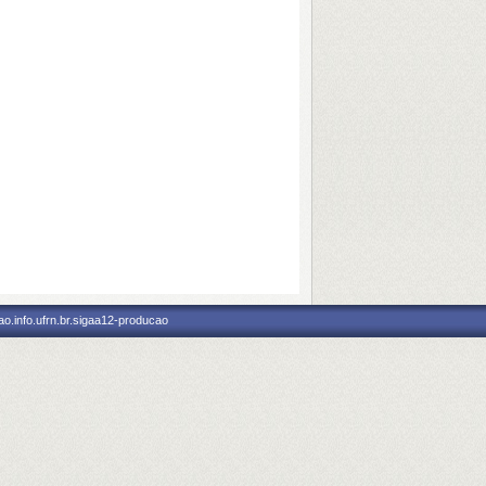
o.info.ufrn.br.sigaa12-producao