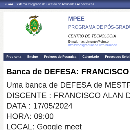
SIGAA - Sistema Integrado de Gestão de Atividades Acadêmicas
MPEE
PROGRAMA DE PÓS-GRADU
CENTRO DE TECNOLOGIA
E-mail:
max.pimentel@ufrn.br
https://posgraduacao.ufrn.br/mpee
Programa
Ensino
Projetos de Pesquisa
Calendário
Processos Selet
Banca de DEFESA: FRANCISCO
Uma banca de DEFESA de MESTRAD
DISCENTE : FRANCISCO ALAN 
DATA : 17/05/2024
HORA: 09:00
LOCAL: Google meet