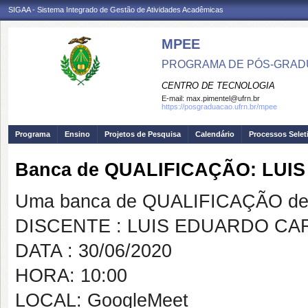
SIGAA - Sistema Integrado de Gestão de Atividades Acadêmicas
MPEE
PROGRAMA DE PÓS-GRADU
CENTRO DE TECNOLOGIA
E-mail:
max.pimentel@ufrn.br
https://posgraduacao.ufrn.br/mpee
Programa
Ensino
Projetos de Pesquisa
Calendário
Processos Selet
Banca de QUALIFICAÇÃO: LUI
Uma banca de QUALIFICAÇÃO de 
DISCENTE : LUIS EDUARDO CA
DATA : 30/06/2020
HORA: 10:00
LOCAL: GoogleMeet