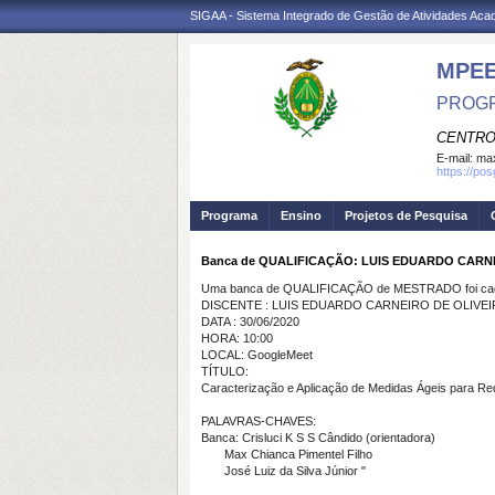
SIGAA - Sistema Integrado de Gestão de Atividades Ac
MPE
PROGR
CENTRO
E-mail:
max
https://po
Programa
Ensino
Projetos de Pesquisa
Banca de QUALIFICAÇÃO: LUIS EDUARDO CARN
Uma banca de QUALIFICAÇÃO de MESTRADO foi cada
DISCENTE : LUIS EDUARDO CARNEIRO DE OLIVEI
DATA : 30/06/2020
HORA: 10:00
LOCAL: GoogleMeet
TÍTULO:
Caracterização e Aplicação de Medidas Ágeis para Re
PALAVRAS-CHAVES:
Banca: Crisluci K S S Cândido (orientadora)
Max Chianca Pimentel Filho
José Luiz da Silva Júnior "