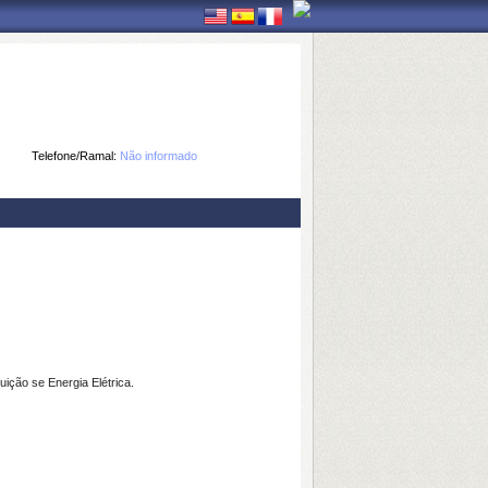
Telefone/Ramal:
Não informado
ção se Energia Elétrica.