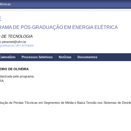
adêmicas
E
AMA DE PÓS-GRADUAÇÃO EM ENERGIA ELÉTRICA
 DE TECNOLOGIA
.pimentel@ufrn.br
sgraduacao.ufrn.br/mpee
Calendário
Processos Seletivos
Notícias
Documentos
EIRO DE OLIVEIRA
strada pelo programa.
RA
dução de Perdas Técnicas em Segmentos de Média e Baixa Tensão nos Sistemas de Distribui