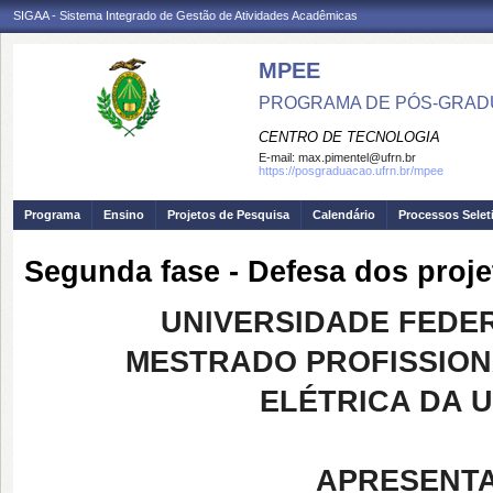
SIGAA - Sistema Integrado de Gestão de Atividades Acadêmicas
MPEE
PROGRAMA DE PÓS-GRADU
CENTRO DE TECNOLOGIA
E-mail:
max.pimentel@ufrn.br
https://posgraduacao.ufrn.br/mpee
Programa
Ensino
Projetos de Pesquisa
Calendário
Processos Selet
Segunda fase - Defesa dos proje
UNIVERSIDADE FEDE
MESTRADO PROFISSIONA
ELÉTRICA DA UF
APRESENT