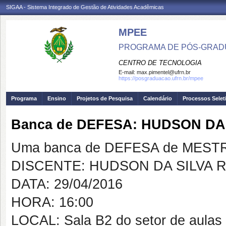
SIGAA - Sistema Integrado de Gestão de Atividades Acadêmicas
MPEE
PROGRAMA DE PÓS-GRADU
CENTRO DE TECNOLOGIA
E-mail:
max.pimentel@ufrn.br
https://posgraduacao.ufrn.br/mpee
Programa
Ensino
Projetos de Pesquisa
Calendário
Processos Selet
Banca de DEFESA: HUDSON DA
Uma banca de DEFESA de MESTRAD
DISCENTE: HUDSON DA SILVA 
DATA: 29/04/2016
HORA: 16:00
LOCAL: Sala B2 do setor de aulas