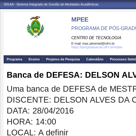
SIGAA - Sistema Integrado de Gestão de Atividades Acadêmicas
MPEE
PROGRAMA DE PÓS-GRADU
CENTRO DE TECNOLOGIA
E-mail:
max.pimentel@ufrn.br
https://posgraduacao.ufrn.br/mpee
Programa
Ensino
Projetos de Pesquisa
Calendário
Processos Selet
Banca de DEFESA: DELSON AL
Uma banca de DEFESA de MESTRAD
DISCENTE: DELSON ALVES DA 
DATA: 28/04/2016
HORA: 14:00
LOCAL: A definir