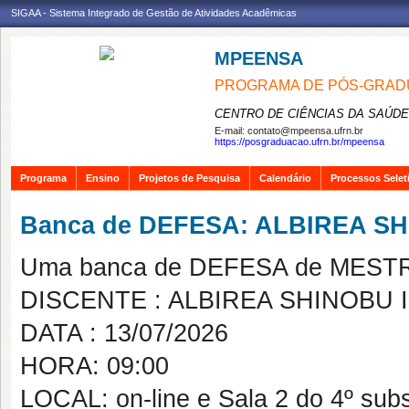
SIGAA - Sistema Integrado de Gestão de Atividades Acadêmicas
MPEENSA
PROGRAMA DE PÓS-GRAD
CENTRO DE CIÊNCIAS DA SAÚDE
E-mail:
contato@mpeensa.ufrn.br
https://posgraduacao.ufrn.br/mpeensa
Programa
Ensino
Projetos de Pesquisa
Calendário
Processos Selet
Banca de DEFESA: ALBIREA S
Uma banca de DEFESA de MESTRAD
DISCENTE : ALBIREA SHINOBU 
DATA : 13/07/2026
HORA: 09:00
LOCAL: on-line e Sala 2 do 4º su