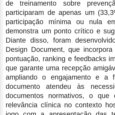
de treinamento sobre preven
participaram de apenas um (33,
participação mínima ou nula e
demonstra um ponto crítico e sug
Diante disso, foram desenvolvi
Design Document
, que incorpor
pontuação,
ranking
e
feedbacks
im
que garante uma recepção amigáve
ampliando o engajamento e a fl
documento atendeu às necessid
documentos normativos, o que co
relevância clínica no contexto ho
jogo com a apresentação das tel