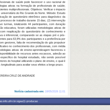
fissionais de saúde pode favorecer o uso racional de
ogias ativas na formação de profissionais de saúde;
tes multiprofissionais. Objetivos: Verificar o impacto
 universitário do Rio Grande do Norte. Método: Estudo
cação de questionário eletrônico para diagnóstico da
processo de trabalho durante 15 dias; (2) intervenção
ve turmas, totalizando 44 participantes, com duração
ão educativa, foram utilizadas metodologias ativas de
, com reaplicação do questionário de conhecimento e
iva e inferencial, comparando se as etapas pré e pós-
entes para 63,9% dos participantes e a preferência por
com gestores, falta de recomendação do gás propulsor
ficativo no conhecimento dos profissionais, com média
dologias ativas de ensino-aprendizagem favoreceu o
isponibilidade de recursos antes escassos, adesão ao
specífico do hospital estudado, não sendo possível
res do hospital utilizando o plano de ensino, o qual é
ongitudinais para avaliar seus efeitos a longo prazo.
Y PEREIRA CRUZ DE ANDRADE
Notícia cadastrada em:
18/05/2026 11:01
o.info.ufrn.br.sigaa11-producao