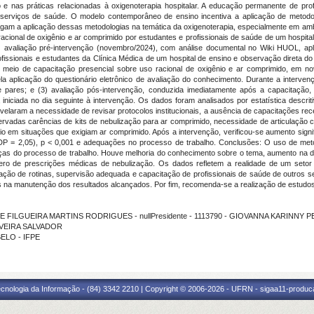
e nas práticas relacionadas à oxigenoterapia hospitalar. A educação permanente de pro
s serviços de saúde. O modelo contemporâneo de ensino incentiva a aplicação de metodol
gam a aplicação dessas metodologias na temática da oxigenoterapia, especialmente em ambien
acional de oxigênio e ar comprimido por estudantes e profissionais de saúde de um hospital
 avaliação pré-intervenção (novembro/2024), com análise documental no Wiki HUOL, apli
ssionais e estudantes da Clínica Médica de um hospital de ensino e observação direta do 
or meio de capacitação presencial sobre uso racional de oxigênio e ar comprimido, em no
la aplicação do questionário eletrônico de avaliação do conhecimento. Durante a intervenç
se pares; e (3) avaliação pós-intervenção, conduzida imediatamente após a capacitação
iniciada no dia seguinte à intervenção. Os dados foram analisados por estatística descrit
velaram a necessidade de revisar protocolos institucionais, a ausência de capacitações rec
ervadas carências de kits de nebulização para ar comprimido, necessidade de articulação 
 em situações que exigiam ar comprimido. Após a intervenção, verificou-se aumento signi
DP = 2,05), p < 0,001 e adequações no processo de trabalho. Conclusões: O uso de meto
as do processo de trabalho. Houve melhoria do conhecimento sobre o tema, aumento na d
ro de prescrições médicas de nebulização. Os dados refletem a realidade de um setor e
ção de rotinas, supervisão adequada e capacitação de profissionais de saúde de outros seto
s na manutenção dos resultados alcançados. Por fim, recomenda-se a realização de estudos l
IANE FILGUEIRA MARTINS RODRIGUES - nullPresidente - 1113790 - GIOVANNA KARINN
LIVEIRA SALVADOR
BELO - IFPE
cnologia da Informação - (84) 3342 2210 | Copyright © 2006-2026 - UFRN - sigaa11-produca