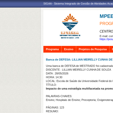
SIGAA - Sistema Integrado de Gestão de Atividades Ac
MPE
PROGR
CENTRO
E-mail:
con
https://po
Programa
Ensino
Projetos de Pesquisa
Banca de DEFESA: LILLIAN MEIRELLY CUNHA D
Uma banca de DEFESA de MESTRADO foi cadastrada 
DISCENTE : LILLIAN MEIRELLY CUNHA DE SOUZA
DATA : 28/05/2026
HORA: 14:30
LOCAL: Escola de Saúde da Universidade Federal do 
TÍTULO:
Impacto de uma estratégia multifacetada na promo
PALAVRAS-CHAVES:
Ensino; Hospitais de Ensino; Preceptoria; Oxigenotera
PÁGINAS: 123
RESUMO: