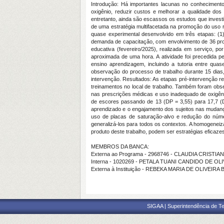
Introdução: Há importantes lacunas no conhecimento 
oxigênio, reduzir custos e melhorar a qualidade do
entretanto, ainda são escassos os estudos que investi
de uma estratégia multifacetada na promoção do uso r
quase experimental desenvolvido em três etapas: (1)
demanda de capacitação, com envolvimento de 36 profi
educativa (fevereiro/2025), realizada em serviço, p
aproximada de uma hora. A atividade foi precedida pe
ensino aprendizagem, incluindo a tutoria entre qua
observação do processo de trabalho durante 15 dias, 
intervenção. Resultados: As etapas pré-intervenção re
treinamentos no local de trabalho. Também foram obs
nas prescrições médicas e uso inadequado de oxigênio
de escores passando de 13 (DP = 3,55) para 17,7 (
aprendizado e o engajamento dos sujeitos nas mudanç
uso de placas de saturação-alvo e redução do núme
generalizá-los para todos os contextos. A homogeneiza
produto deste trabalho, podem ser estratégias eficaze
MEMBROS DA BANCA:
Externa ao Programa - 2968746 - CLAUDIA CRIST
Interna - 1020269 - PETALA TUANI CANDIDO DE O
Externa à Instituição - REBEKA MARIA DE OLIVEIRA 
SIGAA | Superintendência de Te