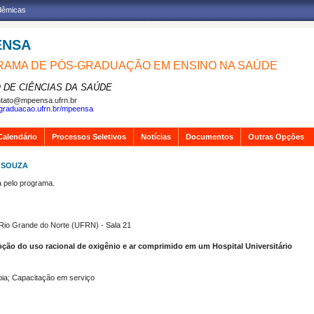
adêmicas
ENSA
AMA DE PÓS-GRADUAÇÃO EM ENSINO NA SAÚDE
 DE CIÊNCIAS DA SAÚDE
tato@mpeensa.ufrn.br
sgraduacao.ufrn.br/mpeensa
Calendário
Processos Seletivos
Notícias
Documentos
Outras Opções
E SOUZA
pelo programa.
Rio Grande do Norte (UFRN) - Sala 21
ção do uso racional de oxigênio e ar comprimido em um Hospital Universitário
pia; Capacitação em serviço