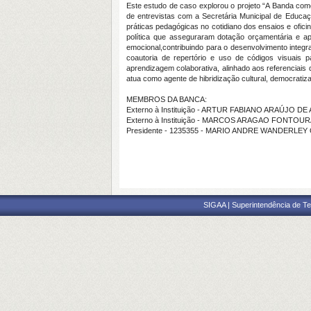
Este estudo de caso explorou o projeto “A Banda com
de entrevistas com a Secretária Municipal de Educaçã
práticas pedagógicas no cotidiano dos ensaios e oficin
política que asseguraram dotação orçamentária e ap
emocional,contribuindo para o desenvolvimento integr
coautoria de repertório e uso de códigos visuais 
aprendizagem colaborativa, alinhado aos referenciais 
atua como agente de hibridização cultural, democratiza
MEMBROS DA BANCA:
Externo à Instituição - ARTUR FABIANO ARAÚJO 
Externo à Instituição - MARCOS ARAGAO FONTOU
Presidente - 1235355 - MARIO ANDRE WANDERLEY
SIGAA | Superintendência de Te