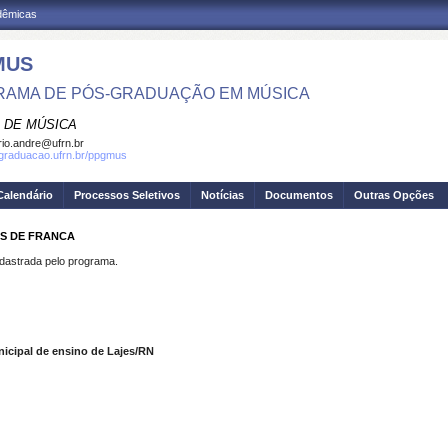
adêmicas
MUS
AMA DE PÓS-GRADUAÇÃO EM MÚSICA
 DE MÚSICA
io.andre@ufrn.br
sgraduacao.ufrn.br/ppgmus
Calendário
Processos Seletivos
Notícias
Documentos
Outras Opções
AS DE FRANCA
strada pelo programa.
ipal de ensino de Lajes/RN