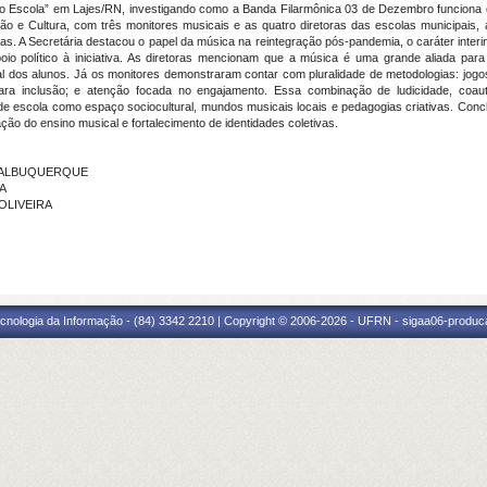
o Escola” em Lajes/RN, investigando como a Banda Filarmônica 03 de Dezembro funciona com
o e Cultura, com três monitores musicais e as quatro diretoras das escolas municipais, an
as. A Secretária destacou o papel da música na reintegração pós-pandemia, o caráter interins
oio político à iniciativa. As diretoras mencionam que a música é uma grande aliada par
al dos alunos. Já os monitores demonstraram contar com pluralidade de metodologias: jogo
para inclusão; e atenção focada no engajamento. Essa combinação de ludicidade, coau
de escola como espaço sociocultural, mundos musicais locais e pedagogias criativas. Conclu
ção do ensino musical e fortalecimento de identidades coletivas.
DE ALBUQUERQUE
RA
 OLIVEIRA
cnologia da Informação - (84) 3342 2210 | Copyright © 2006-2026 - UFRN - sigaa06-produca