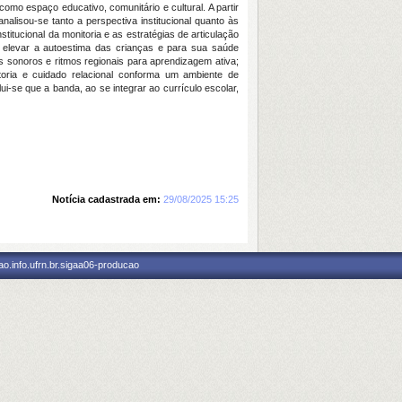
o espaço educativo, comunitário e cultural. A partir
alisou-se tanto a perspectiva institucional quanto às
titucional da monitoria e as estratégias de articulação
a elevar a autoestima das crianças e para sua saúde
s sonoros e ritmos regionais para aprendizagem ativa;
toria e cuidado relacional conforma um ambiente de
i‐se que a banda, ao se integrar ao currículo escolar,
Notícia cadastrada em:
29/08/2025 15:25
o.info.ufrn.br.sigaa06-producao