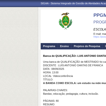
SIGAA - Sistema Integrado de Gestão de Atividades Ac
PPG
PROGR
ESCOLA
E-mail:
mar
https://po
Programa
Ensino
Projetos de Pesquisa
Banca de QUALIFICAÇÃO: LUIS ANTONIO DANT
Uma banca de QUALIFICAÇÃO de MESTRADO foi cada
DISCENTE : LUIS ANTONIO DANTAS DE FRANCA
DATA : 08/09/2025
HORA: 13:00
LOCAL: Videoconferência
TÍTULO:
A BANDA COMO ESCOLA: um estudo na rede munic
PALAVRAS-CHAVES:
Bandas; educação; pedagogia; cultura; inclusão.
PÁGINAS: 80
RESUMO: