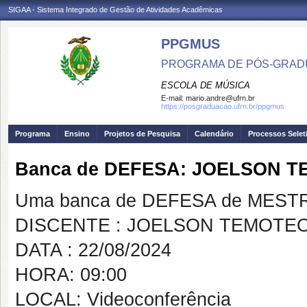
SIGAA - Sistema Integrado de Gestão de Atividades Acadêmicas
PPGMUS
PROGRAMA DE PÓS-GRAD
ESCOLA DE MÚSICA
E-mail:
mario.andre@ufrn.br
https://posgraduacao.ufrn.br/ppgmus
Programa
Ensino
Projetos de Pesquisa
Calendário
Processos Selet
Banca de DEFESA: JOELSON 
Uma banca de DEFESA de MESTRAD
DISCENTE : JOELSON TEMOTE
DATA : 22/08/2024
HORA: 09:00
LOCAL: Videoconferência