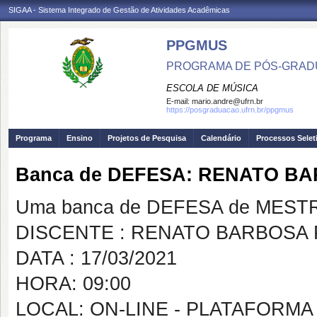
SIGAA - Sistema Integrado de Gestão de Atividades Acadêmicas
PPGMUS
PROGRAMA DE PÓS-GRAD
ESCOLA DE MÚSICA
E-mail:
mario.andre@ufrn.br
https://posgraduacao.ufrn.br/ppgmus
Programa
Ensino
Projetos de Pesquisa
Calendário
Processos Selet
Banca de DEFESA: RENATO B
Uma banca de DEFESA de MESTRAD
DISCENTE : RENATO BARBOSA 
DATA : 17/03/2021
HORA: 09:00
LOCAL: ON-LINE - PLATAFORM