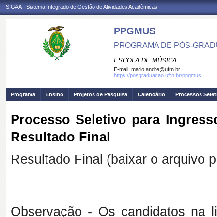
SIGAA - Sistema Integrado de Gestão de Atividades Acadêmicas
PPGMUS
PROGRAMA DE PÓS-GRAD
ESCOLA DE MÚSICA
E-mail:
mario.andre@ufrn.br
https://posgraduacao.ufrn.br/ppgmus
Programa
Ensino
Projetos de Pesquisa
Calendário
Processos Selet
Processo Seletivo para Ingres
Resultado Final
Resultado Final (baixar o arquivo p
Observação - Os candidatos na l