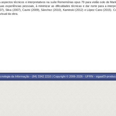
a aspectos técnicos e interpretativos na suíte Rememórias opus 79 para violão solo de Mar
 suas experiências pessoais, à minimizar as dificuldades técnicas e dar norte para a interp
7), Silva (2007), Cavini (2009), Sánchez (2010), Kaminski (2012) e López-Cano (2015). Co
isual da obra.
cnologia da Informação - (84) 3342 2210 | Copyright © 2006-2026 - UFRN - sigaa03-produca