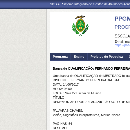
SIGAA - Sistema Integrado de Gestão de Atividades Ac
PPG
PROGR
ESCOLA
E-mail:
mar
https://po
Programa
Ensino
Projetos de Pesquisa
Banca de QUALIFICAÇÃO: FERNANDO FERREIRA
Uma banca de QUALIFICAÇÃO de MESTRADO foi cada
DISCENTE : FERNANDO FERREIRA BATISTA
DATA : 14/06/2017
HORA: 08:00
LOCAL: Sala 22 Escola de Musica
TÍTULO:
REMEMORIAS OPUS 79 PARA VIOLÃO SOLO DE MARLOS
PALAVRAS-CHAVES:
Violão, Sugestões Interpretativas, Marlos Nobre.
PÁGINAS: 54
RESUMO: