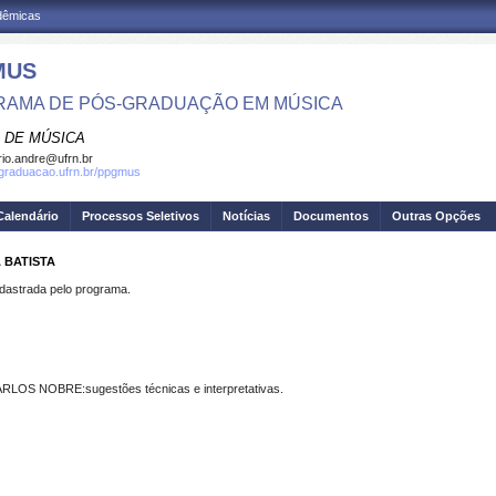
adêmicas
MUS
AMA DE PÓS-GRADUAÇÃO EM MÚSICA
 DE MÚSICA
io.andre@ufrn.br
sgraduacao.ufrn.br/ppgmus
Calendário
Processos Seletivos
Notícias
Documentos
Outras Opções
 BATISTA
strada pelo programa.
 NOBRE:sugestões técnicas e interpretativas.