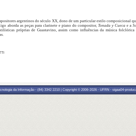
ositores argentinos do século XX, dono de um particular estilo composicional que 
rtigo aborda as peças para clarinete e piano do compositor,
Tonada y Cueca
e a
So
estilísticas próprias de Guastavino, assim como influências da música folclórica
as.
TTI
cnologia da Informação - (84) 3342 2210 | Copyright © 2006-2026 - UFRN - sigaa04-produca