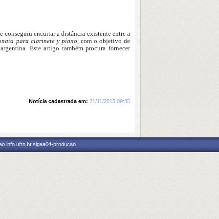
conseguiu encurtar a distância existente entre a
nata para clarinete y piano
, com o objetivo de
 argentina. Este artigo também procura fornecer
Notícia cadastrada em:
21/11/2015 09:35
o.info.ufrn.br.sigaa04-producao