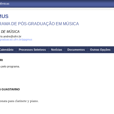
adêmicas
MUS
AMA DE PÓS-GRADUAÇÃO EM MÚSICA
 DE MÚSICA
io.andre@ufrn.br
sgraduacao.ufrn.br/ppgmus
Calendário
Processos Seletivos
Notícias
Documentos
Outras Opções
RI
pelo programa.
S GUASTAVINO
nata para clarinete y piano.