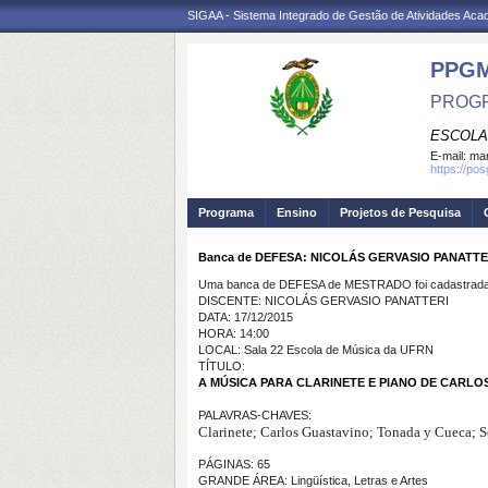
SIGAA - Sistema Integrado de Gestão de Atividades Ac
PPG
PROGR
ESCOLA
E-mail:
mar
https://po
Programa
Ensino
Projetos de Pesquisa
Banca de DEFESA: NICOLÁS GERVASIO PANATTE
Uma banca de DEFESA de MESTRADO foi cadastrada 
DISCENTE: NICOLÁS GERVASIO PANATTERI
DATA: 17/12/2015
HORA: 14:00
LOCAL: Sala 22 Escola de Música da UFRN
TÍTULO:
A MÚSICA PARA CLARINETE E PIANO DE CARLO
PALAVRAS-CHAVES:
Clarinete; Carlos Guastavino;
Tonada y Cueca; So
PÁGINAS: 65
GRANDE ÁREA: Lingüística, Letras e Artes