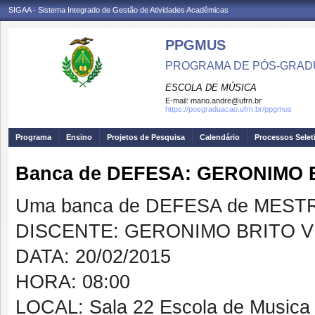
SIGAA - Sistema Integrado de Gestão de Atividades Acadêmicas
PPGMUS
PROGRAMA DE PÓS-GRAD
ESCOLA DE MÚSICA
E-mail:
mario.andre@ufrn.br
https://posgraduacao.ufrn.br/ppgmus
Programa
Ensino
Projetos de Pesquisa
Calendário
Processos Selet
Banca de DEFESA: GERONIMO 
Uma banca de DEFESA de MESTRAD
DISCENTE: GERONIMO BRITO V
DATA: 20/02/2015
HORA: 08:00
LOCAL: Sala 22 Escola de Music