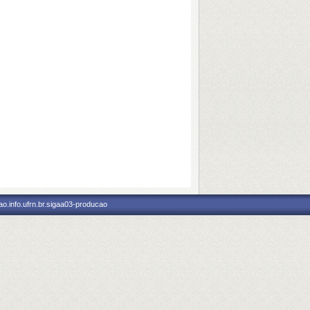
o.info.ufrn.br.sigaa03-producao