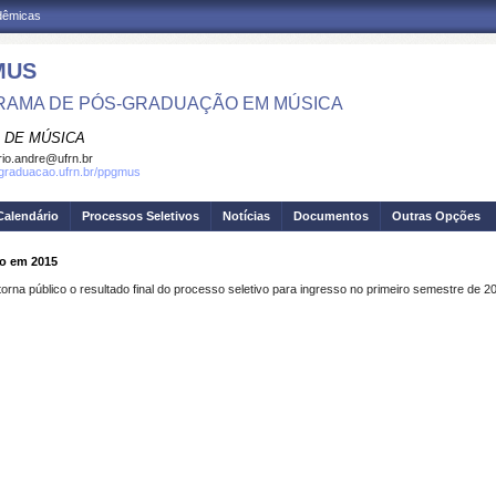
adêmicas
MUS
AMA DE PÓS-GRADUAÇÃO EM MÚSICA
 DE MÚSICA
io.andre@ufrn.br
sgraduacao.ufrn.br/ppgmus
Calendário
Processos Seletivos
Notícias
Documentos
Outras Opções
so em 2015
 público o resultado final do processo seletivo para ingresso no primeiro semestre de 20