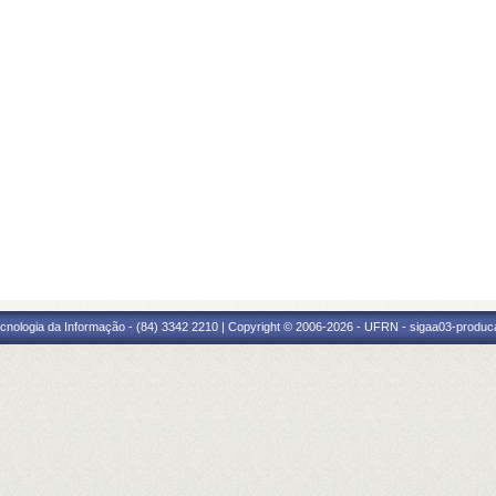
cnologia da Informação - (84) 3342 2210 | Copyright © 2006-2026 - UFRN - sigaa03-produca