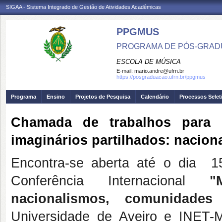
SIGAA - Sistema Integrado de Gestão de Atividades Acadêmicas
PPGMUS
PROGRAMA DE PÓS-GRAD
ESCOLA DE MÚSICA
E-mail:
mario.andre@ufrn.br
https://posgraduacao.ufrn.br/ppgmus
Programa
Ensino
Projetos de Pesquisa
Calendário
Processos Selet
Chamada de trabalhos para a
imaginários partilhados: nacio
Encontra-se aberta até o dia 1
Conferência Internacional
"
nacionalismos, comunidade
Universidade de Aveiro e INET-M