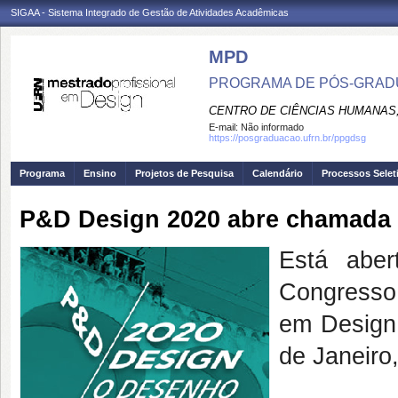
SIGAA - Sistema Integrado de Gestão de Atividades Acadêmicas
MPD
PROGRAMA DE PÓS-GRAD
CENTRO DE CIÊNCIAS HUMANAS,
E-mail:
Não informado
https://posgraduacao.ufrn.br/ppgdsg
Programa
Ensino
Projetos de Pesquisa
Calendário
Processos Selet
P&D Design 2020 abre chamada 
Está abe
Congresso
em Design 
de Janeiro