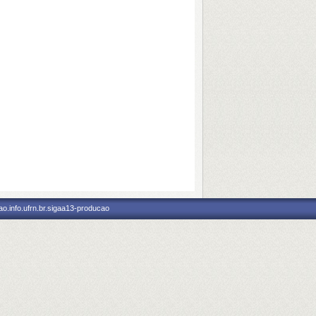
o.info.ufrn.br.sigaa13-producao