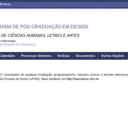
adêmicas
AMA DE PÓS-GRADUAÇÃO EM DESIGN
 DE CIÊNCIAS HUMANAS, LETRAS E ARTES
 informado
sgraduacao.ufrn.br/ppgdsg
Calendário
Processos Seletivos
Notícias
Documentos
Outras Opções
7, estudantes de qualquer instituição, programadores, hackers cívicos e demais interes
o Rio Grande do Norte (UFRN). Mais detalhes em
http://hackathon.ufrn.br
.