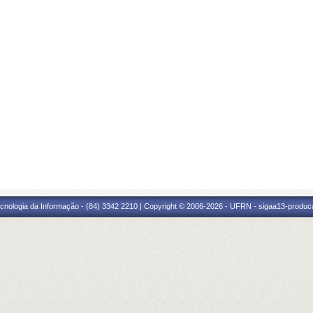
cnologia da Informação - (84) 3342 2210 | Copyright © 2006-2026 - UFRN - sigaa13-produca