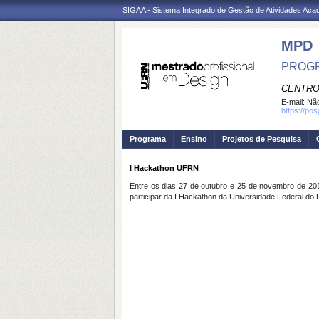
SIGAA - Sistema Integrado de Gestão de Atividades Ac
MPD
PROGR
CENTRO
E-mail:
Não
https://po
Programa
Ensino
Projetos de Pesquisa
I Hackathon UFRN
Entre os dias
27 de outubro
e
25 de novembro
de 201
participar da I Hackathon da Universidade Federal d