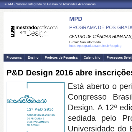
SIGAA - Sistema Integrado de Gestão de Atividades Acadêmicas
MPD
PROGRAMA DE PÓS-GRAD
CENTRO DE CIÊNCIAS HUMANAS,
E-mail:
Não informado
https://posgraduacao.ufrn.br/ppgdsg
Programa
Ensino
Projetos de Pesquisa
Calendário
Processos Selet
P&D Design 2016 abre inscriçõe
Está aberto o per
Congresso Bras
Design. A 12ª ed
sediada pelo
Pr
Universidade do 