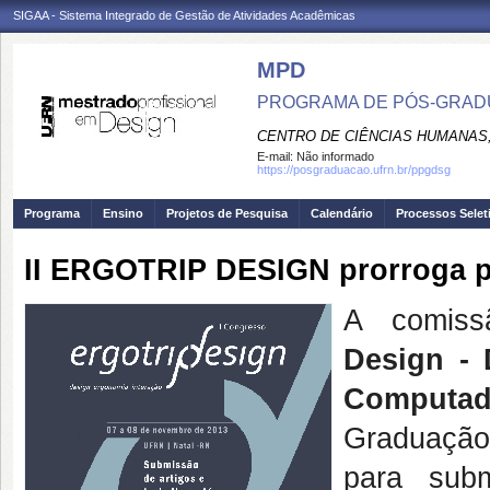
SIGAA - Sistema Integrado de Gestão de Atividades Acadêmicas
MPD
PROGRAMA DE PÓS-GRAD
CENTRO DE CIÊNCIAS HUMANAS,
E-mail:
Não informado
https://posgraduacao.ufrn.br/ppgdsg
Programa
Ensino
Projetos de Pesquisa
Calendário
Processos Selet
II ERGOTRIP DESIGN prorroga p
A comiss
Design -
Computad
Graduaçã
para subm