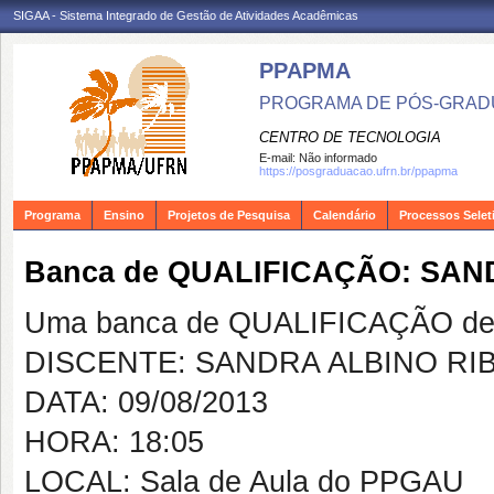
SIGAA - Sistema Integrado de Gestão de Atividades Acadêmicas
PPAPMA
PROGRAMA DE PÓS-GRADU
CENTRO DE TECNOLOGIA
E-mail:
Não informado
https://posgraduacao.ufrn.br/ppapma
Programa
Ensino
Projetos de Pesquisa
Calendário
Processos Selet
Banca de QUALIFICAÇÃO: SAN
Uma banca de QUALIFICAÇÃO de 
DISCENTE: SANDRA ALBINO RI
DATA: 09/08/2013
HORA: 18:05
LOCAL: Sala de Aula do PPGAU