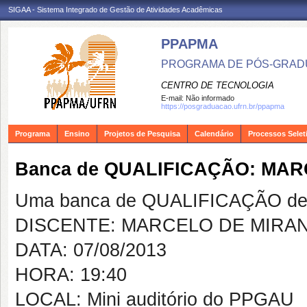
SIGAA - Sistema Integrado de Gestão de Atividades Acadêmicas
PPAPMA
PROGRAMA DE PÓS-GRADU
CENTRO DE TECNOLOGIA
E-mail:
Não informado
https://posgraduacao.ufrn.br/ppapma
Programa
Ensino
Projetos de Pesquisa
Calendário
Processos Selet
Banca de QUALIFICAÇÃO: MA
Uma banca de QUALIFICAÇÃO de 
DISCENTE: MARCELO DE MIRA
DATA: 07/08/2013
HORA: 19:40
LOCAL: Mini auditório do PPGAU