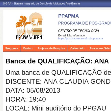
SIGAA - Sistema Integrado de Gestão de Atividades Acadêmicas
PPAPMA
PROGRAMA DE PÓS-GRADU
CENTRO DE TECNOLOGIA
E-mail:
Não informado
https://posgraduacao.ufrn.br/ppapma
Programa
Ensino
Projetos de Pesquisa
Calendário
Processos Selet
Banca de QUALIFICAÇÃO: ANA
Uma banca de QUALIFICAÇÃO de 
DISCENTE: ANA CLAUDIA GOND
DATA: 05/08/2013
HORA: 19:40
LOCAL: Mini auditório do PPGAU