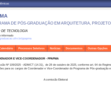
adêmicas
PMA
AMA DE PÓS-GRADUAÇÃO EM ARQUITETURA, PROJETO 
 DE TECNOLOGIA
 informado
sgraduacao.ufrn.br/ppapma
Calendário
Processos Seletivos
Notícias
Documentos
Outras Opções
ENADOR E VICE-COORDENADOR - PPAPMA
missão Nº 109/2025 - ADM/CT (14.31), de 28 de outubro de 2025, conforme art. 64 do Regim
ições para os cargos de Coordenador e Vice-Coordenador do Programa de Pós-graduação em 
A comissão Eleitoral