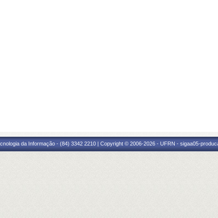
cnologia da Informação - (84) 3342 2210 | Copyright © 2006-2026 - UFRN - sigaa05-produca