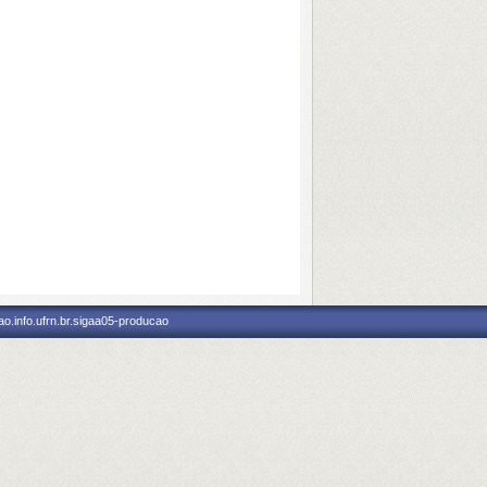
o.info.ufrn.br.sigaa05-producao