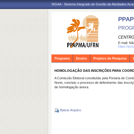
SIGAA - Sistema Integrado de Gestão de Atividades Ac
PPA
PROGR
CENTRO
E-mail:
Não
https://po
Programa
Ensino
Projetos de Pesquisa
HOMOLOGAÇÃO DAS INSCRIÇÕES PARA COORD
A Comissão Eleitoral constituída pela Portaria de Co
Norte, concluiu o processo de deferimento das inscr
de homologação anexa.
Baixar Arquivo