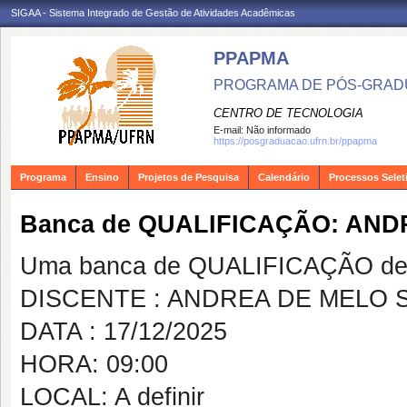
SIGAA - Sistema Integrado de Gestão de Atividades Acadêmicas
PPAPMA
PROGRAMA DE PÓS-GRADU
CENTRO DE TECNOLOGIA
E-mail:
Não informado
https://posgraduacao.ufrn.br/ppapma
Programa
Ensino
Projetos de Pesquisa
Calendário
Processos Selet
Banca de QUALIFICAÇÃO: AN
Uma banca de QUALIFICAÇÃO de 
DISCENTE : ANDREA DE MELO
DATA : 17/12/2025
HORA: 09:00
LOCAL: A definir