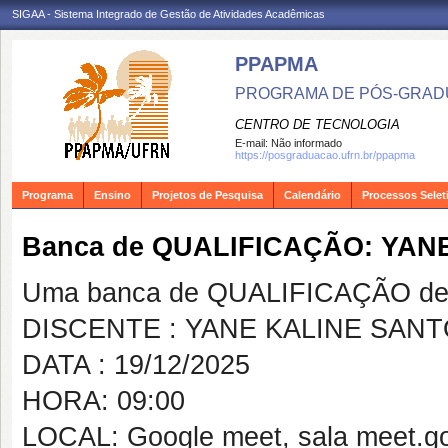
SIGAA - Sistema Integrado de Gestão de Atividades Acadêmicas
PPAPMA
PROGRAMA DE PÓS-GRADU
CENTRO DE TECNOLOGIA
E-mail:
Não informado
https://posgraduacao.ufrn.br/ppapma
Programa
Ensino
Projetos de Pesquisa
Calendário
Processos Selet
Banca de QUALIFICAÇÃO: YAN
Uma banca de QUALIFICAÇÃO de 
DISCENTE : YANE KALINE SAN
DATA : 19/12/2025
HORA: 09:00
LOCAL: Google meet, sala meet.g