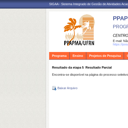
SIGAA - Sistema Integrado de Gestão de Atividades Ac
PPA
PROGR
CENTRO
E-mail:
Não
https://po
Programa
Ensino
Projetos de Pesquisa
Resultado da etapa 5  Resultado Parcial
Encontra-se disponível na página do processo seletiv
Baixar Arquivo