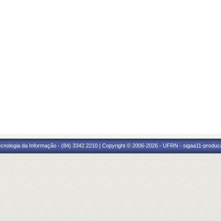
cnologia da Informação - (84) 3342 2210 | Copyright © 2006-2026 - UFRN - sigaa11-produca