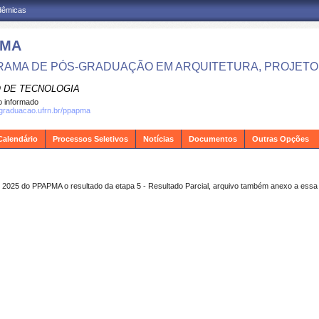
adêmicas
PMA
AMA DE PÓS-GRADUAÇÃO EM ARQUITETURA, PROJETO 
 DE TECNOLOGIA
 informado
sgraduacao.ufrn.br/ppapma
Calendário
Processos Seletivos
Notícias
Documentos
Outras Opções
o 2025 do PPAPMA o resultado da etapa 5 - Resultado Parcial, arquivo também anexo a essa 