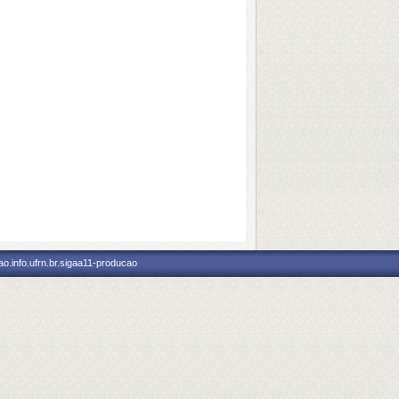
o.info.ufrn.br.sigaa11-producao