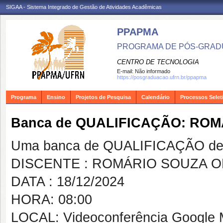
SIGAA - Sistema Integrado de Gestão de Atividades Acadêmicas
PPAPMA
PROGRAMA DE PÓS-GRADU
CENTRO DE TECNOLOGIA
E-mail:
Não informado
https://posgraduacao.ufrn.br/ppapma
Programa
Ensino
Projetos de Pesquisa
Calendário
Processos Selet
Banca de QUALIFICAÇÃO: ROM
Uma banca de QUALIFICAÇÃO de 
DISCENTE : ROMÁRIO SOUZA O
DATA : 18/12/2024
HORA: 08:00
LOCAL: Videoconferência Google 