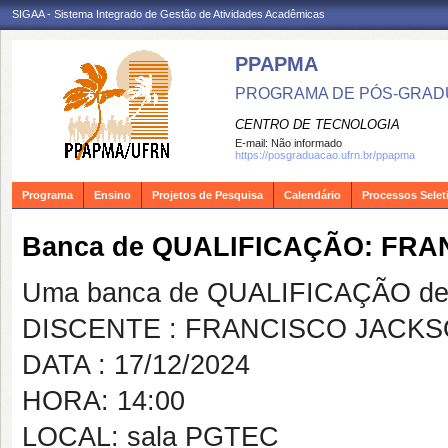
SIGAA - Sistema Integrado de Gestão de Atividades Acadêmicas
PPAPMA
PROGRAMA DE PÓS-GRADU
CENTRO DE TECNOLOGIA
E-mail:
Não informado
https://posgraduacao.ufrn.br/ppapma
Programa
Ensino
Projetos de Pesquisa
Calendário
Processos Selet
Banca de QUALIFICAÇÃO: FR
Uma banca de QUALIFICAÇÃO de 
DISCENTE : FRANCISCO JACKS
DATA : 17/12/2024
HORA: 14:00
LOCAL: sala PGTEC