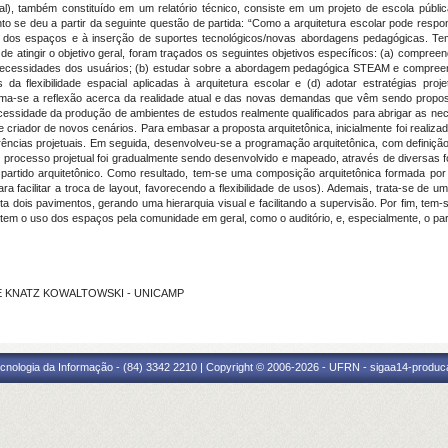
l), também constituído em um relatório técnico, consiste em um projeto de escola públic
 se deu a partir da seguinte questão de partida: “Como a arquitetura escolar pode resp
e dos espaços e à inserção de suportes tecnológicos/novas abordagens pedagógicas. Tem o
 atingir o objetivo geral, foram traçados os seguintes objetivos específicos: (a) compree
necessidades dos usuários; (b) estudar sobre a abordagem pedagógica STEAM e compreende
 da flexibilidade espacial aplicadas à arquitetura escolar e (d) adotar estratégias proj
etoma-se a reflexão acerca da realidade atual e das novas demandas que vêm sendo propo
ecessidade da produção de ambientes de estudos realmente qualificados para abrigar as n
e criador de novos cenários. Para embasar a proposta arquitetônica, inicialmente foi realiz
rências projetuais. Em seguida, desenvolveu-se a programação arquitetônica, com definição
 processo projetual foi gradualmente sendo desenvolvido e mapeado, através de diversas fo
partido arquitetônico. Como resultado, tem-se uma composição arquitetônica formada por
ara facilitar a troca de layout, favorecendo a flexibilidade de usos). Ademais, trata-se de
 dois pavimentos, gerando uma hierarquia visual e facilitando a supervisão. Por fim, tem-se
em o uso dos espaços pela comunidade em geral, como o auditório, e, especialmente, o parq
ELIE KNATZ KOWALTOWSKI - UNICAMP
cnologia da Informação - (84) 3342 2210 | Copyright © 2006-2026 - UFRN - sigaa14-produca