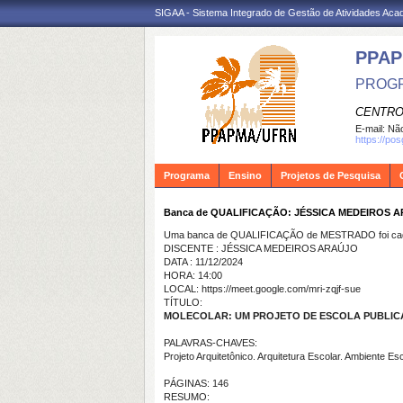
SIGAA - Sistema Integrado de Gestão de Atividades Ac
PPA
PROGR
CENTRO
E-mail:
Não
https://po
Programa
Ensino
Projetos de Pesquisa
Banca de QUALIFICAÇÃO: JÉSSICA MEDEIROS 
Uma banca de QUALIFICAÇÃO de MESTRADO foi cada
DISCENTE : JÉSSICA MEDEIROS ARAÚJO
DATA : 11/12/2024
HORA: 14:00
LOCAL: https://meet.google.com/mri-zqjf-sue
TÍTULO:
MOLECOLAR: UM PROJETO DE ESCOLA PUBLICA
PALAVRAS-CHAVES:
Projeto Arquitetônico. Arquitetura Escolar. Ambiente E
PÁGINAS: 146
RESUMO: