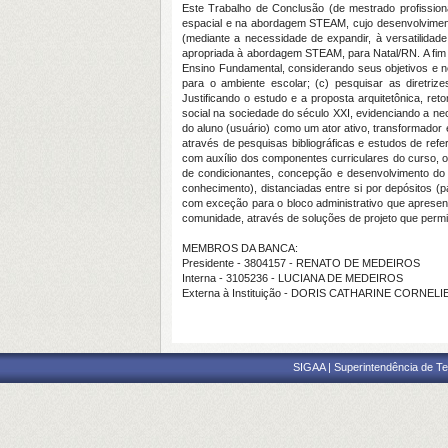
Este Trabalho de Conclusão (de mestrado profissiona
espacial e na abordagem STEAM, cujo desenvolvimento
(mediante a necessidade de expandir, à versatilidad
apropriada à abordagem STEAM, para Natal/RN. A fim de
Ensino Fundamental, considerando seus objetivos e 
para o ambiente escolar; (c) pesquisar as diretrizes
Justificando o estudo e a proposta arquitetônica, r
social na sociedade do século XXI, evidenciando a n
do aluno (usuário) como um ator ativo, transformador 
através de pesquisas bibliográficas e estudos de refe
com auxílio dos componentes curriculares do curso, o
de condicionantes, concepção e desenvolvimento do 
conhecimento), distanciadas entre si por depósitos (p
com exceção para o bloco administrativo que apresenta
comunidade, através de soluções de projeto que permit
MEMBROS DA BANCA:
Presidente - 3804157 - RENATO DE MEDEIROS
Interna - 3105236 - LUCIANA DE MEDEIROS
Externa à Instituição - DORIS CATHARINE CORN
SIGAA | Superintendência de Te