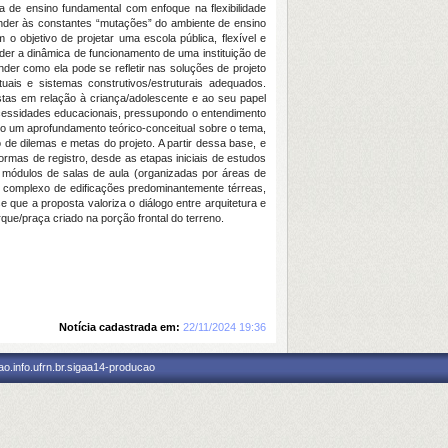
a de ensino fundamental com enfoque na flexibilidade
onder às constantes “mutações” do ambiente de ensino
 objetivo de projetar uma escola pública, flexível e
nder a dinâmica de funcionamento de uma instituição de
r como ela pode se refletir nas soluções de projeto
etuais e sistemas construtivos/estruturais adequados.
stas em relação à criança/adolescente e ao seu papel
ecessidades educacionais, pressupondo o entendimento
ado um aprofundamento teórico-conceitual sobre o tema,
 de dilemas e metas do projeto. A partir dessa base, e
rmas de registro, desde as etapas iniciais de estudos
 módulos de salas de aula (organizadas por áreas de
 um complexo de edificações predominantemente térreas,
 que a proposta valoriza o diálogo entre arquitetura e
ue/praça criado na porção frontal do terreno.
Notícia cadastrada em:
22/11/2024 19:36
o.info.ufrn.br.sigaa14-producao