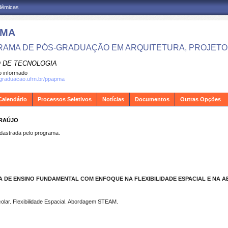
adêmicas
PMA
AMA DE PÓS-GRADUAÇÃO EM ARQUITETURA, PROJETO 
 DE TECNOLOGIA
 informado
sgraduacao.ufrn.br/ppapma
Calendário
Processos Seletivos
Notícias
Documentos
Outras Opções
ARAÚJO
strada pelo programa.
 DE ENSINO FUNDAMENTAL COM ENFOQUE NA FLEXIBILIDADE ESPACIAL E NA
scolar. Flexibilidade Espacial. Abordagem STEAM.