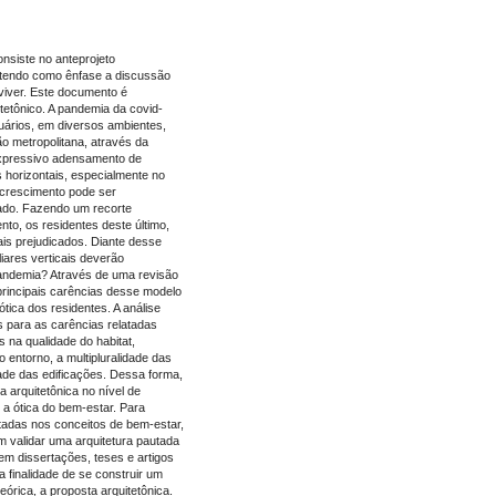
onsiste no anteprojeto
N tendo como ênfase a discussão
 viver. Este documento é
tetônico. A pandemia da covid-
ários, em diversos ambientes,
ão metropolitana, através da
 expressivo adensamento de
 horizontais, especialmente no
 crescimento pode ser
ado. Fazendo um recorte
to, os residentes deste último,
ais prejudicados. Diante desse
liares verticais deverão
andemia? Através de uma revisão
 principais carências desse modelo
tica dos residentes. A análise
es para as carências relatadas
 na qualidade do habitat,
 entorno, a multipluralidade das
dade das edificações. Dessa forma,
a arquitetônica no nível de
 a ótica do bem-estar. Para
utadas nos conceitos de bem-estar,
am validar uma arquitetura pautada
em dissertações, teses e artigos
 finalidade de se construir um
órica, a proposta arquitetônica.