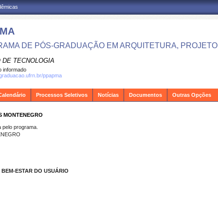
adêmicas
PMA
AMA DE PÓS-GRADUAÇÃO EM ARQUITETURA, PROJETO 
 DE TECNOLOGIA
 informado
sgraduacao.ufrn.br/ppapma
Calendário
Processos Seletivos
Notícias
Documentos
Outras Opções
TAS MONTENEGRO
pelo programa.
TENEGRO
 BEM-ESTAR DO USUÁRIO