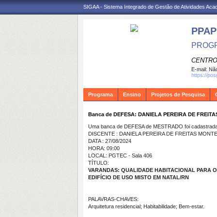
SIGAA - Sistema Integrado de Gestão de Atividades Ac
PPA
PROGR
CENTRO
E-mail:
Não
https://po
Programa
Ensino
Projetos de Pesquisa
Banca de DEFESA: DANIELA PEREIRA DE FREI
Uma banca de DEFESA de MESTRADO foi cadastrada 
DISCENTE : DANIELA PEREIRA DE FREITAS MON
DATA : 27/08/2024
HORA: 09:00
LOCAL: PGTEC - Sala 406
TÍTULO:
VARANDAS: QUALIDADE HABITACIONAL PARA O
EDIFÍCIO DE USO MISTO EM NATAL/RN
PALAVRAS-CHAVES:
Arquitetura residencial; Habitabilidade; Bem-estar.