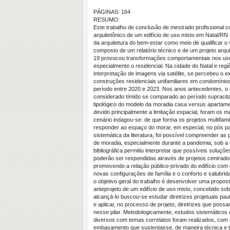
PÁGINAS: 164
RESUMO:
Este trabalho de conclusão de mestrado profissional c
arquitetônico de um edifício de uso misto em Natal/R
da arquitetura do bem-estar como meio de qualificar o
composto de um relatório técnico e de um projeto arqui
19 provocou transformações comportamentais nos usu
especialmente o residencial. Na cidade do Natal e regi
interpretação de imagens via satélite, se percebeu o
construções residenciais unifamiliares em condomínios
período entre 2020 e 2023. Nos anos antecedentes, o
considerado tímido se comparado ao período supracit
tipológico do modelo da moradia casa versus apartamen
devido principalmente a limitação espacial, foram os m
cenário indagou-se: de que forma os projetos multifami
responder ao espaço do morar, em especial, no pós p
sistemática da literatura, foi possível compreender as
de moradia, especialmente durante a pandemia, sob a ó
bibliográfica permitiu interpretar que possíveis soluçõ
poderão ser respondidas através de projetos centrados
promovendo a relação público-privado do edifício com o
novas configurações de família e o conforto e salubri
o objetivo geral do trabalho é desenvolver uma propost
anteprojeto de um edifício de uso misto, concebido sob
alcançá-lo buscou-se estudar diretrizes projetuais pa
e aplicar, no processo de projeto, diretrizes que poss
nesse pilar. Metodologicamente, estudos sistemáticos 
diversos com temas correlatos foram realizados, com a
embasamento que sustentasse, de maneira técnica e te