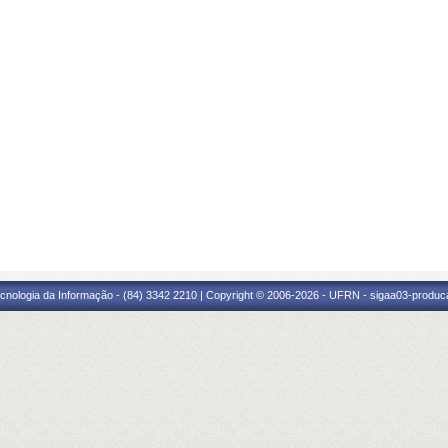
cnologia da Informação - (84) 3342 2210 | Copyright © 2006-2026 - UFRN - sigaa03-produca