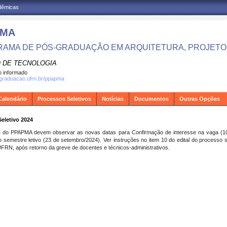
adêmicas
PMA
AMA DE PÓS-GRADUAÇÃO EM ARQUITETURA, PROJETO 
 DE TECNOLOGIA
 informado
sgraduacao.ufrn.br/ppapma
Calendário
Processos Seletivos
Notícias
Documentos
Outras Opções
eletivo 2024
4 do PPAPMA devem observar as novas datas para Confirmação de interesse na vaga (10
o semestre letivo (23 de setembro/2024). Ver instruções no item 10 do edital do processo s
 UFRN, após retorno da greve de docentes e técnicos-administrativos.