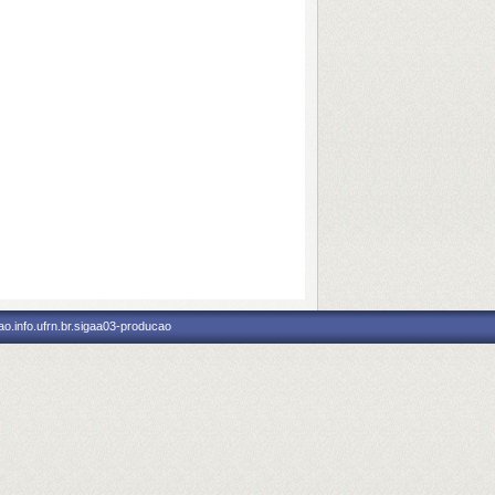
o.info.ufrn.br.sigaa03-producao