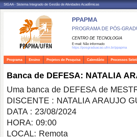
SIGAA - Sistema Integrado de Gestão de Atividades Acadêmicas
PPAPMA
PROGRAMA DE PÓS-GRADU
CENTRO DE TECNOLOGIA
E-mail:
Não informado
https://posgraduacao.ufrn.br/ppapma
Programa
Ensino
Projetos de Pesquisa
Calendário
Processos Selet
Banca de DEFESA: NATALIA A
Uma banca de DEFESA de MESTRAD
DISCENTE : NATALIA ARAUJO 
DATA : 23/08/2024
HORA: 09:00
LOCAL: Remota