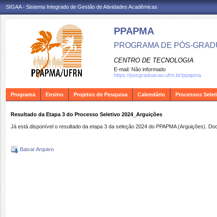
SIGAA - Sistema Integrado de Gestão de Atividades Acadêmicas
PPAPMA
PROGRAMA DE PÓS-GRADU
CENTRO DE TECNOLOGIA
E-mail:
Não informado
https://posgraduacao.ufrn.br/ppapma
Programa
Ensino
Projetos de Pesquisa
Calendário
Processos Selet
Resultado da Etapa 3 do Processo Seletivo 2024_Arguições
Já está disponível o resultado da etapa 3 da seleção 2024 do PPAPMA (Arguições). Doc
Baixar Arquivo