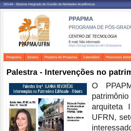
SIGAA - Sistema Integrado de Gestão de Atividades Acadêmicas
PPAPMA
PROGRAMA DE PÓS-GRADU
CENTRO DE TECNOLOGIA
E-mail:
Não informado
https://posgraduacao.ufrn.br/ppapma
Programa
Ensino
Projetos de Pesquisa
Calendário
Processos Selet
Palestra - Intervenções no patri
O PPAPMA
patrimônio
arquiteta
UFRN, seto
interessado