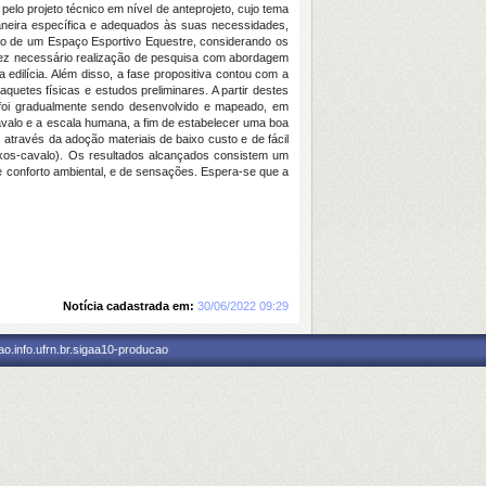
pelo projeto técnico em nível de anteprojeto, cujo tema
maneira específica e adequados às suas necessidades,
nico de um Espaço Esportivo Equestre, considerando os
e fez necessário realização de pesquisa com abordagem
 edilícia. Além disso, a fase propositiva contou com a
aquetes físicas e estudos preliminares. A partir destes
l foi gradualmente sendo desenvolvido e mapeado, em
avalo e a escala humana, a fim de estabelecer uma boa
através da adoção materiais de baixo custo e de fácil
fixos-cavalo). Os resultados alcançados consistem um
e conforto ambiental, e de sensações. Espera-se que a
Notícia cadastrada em:
30/06/2022 09:29
o.info.ufrn.br.sigaa10-producao