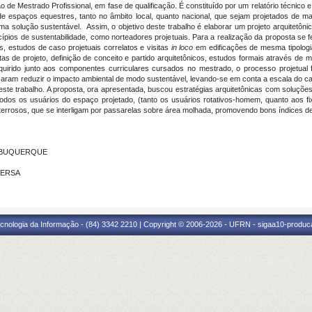
e Mestrado Profissional, em fase de qualificação. É constituído por um relatório técnico e 
a de espaços equestres, tanto no âmbito local, quanto nacional, que sejam projetados de 
a solução sustentável. Assim, o objetivo deste trabalho é elaborar um projeto arquitetô
incípios de sustentabilidade, como norteadores projetuais. Para a realização da proposta s
as, estudos de caso projetuais correlatos e visitas
in loco
em edificações de mesma tipologia
s de projeto, definição de conceito e partido arquitetônicos, estudos formais através de m
dquirido junto aos componentes curriculares cursados no mestrado, o processo projetua
saram reduzir o impacto ambiental de modo sustentável, levando-se em conta a escala do c
ste trabalho. A proposta, ora apresentada, buscou estratégias arquitetônicas com soluções 
odos os usuários do espaço projetado, (tanto os usuários rotativos-homem, quanto aos 
 terrosos, que se interligam por passarelas sobre área molhada, promovendo bons índices d
 ALBUQUERQUE
UFERSA
cnologia da Informação - (84) 3342 2210 | Copyright © 2006-2026 - UFRN - sigaa10-produca