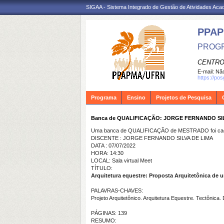
SIGAA - Sistema Integrado de Gestão de Atividades Ac
PPA
PROGR
CENTRO
E-mail:
Não
https://po
Programa
Ensino
Projetos de Pesquisa
Banca de QUALIFICAÇÃO: JORGE FERNANDO SI
Uma banca de QUALIFICAÇÃO de MESTRADO foi cada
DISCENTE : JORGE FERNANDO SILVA DE LIMA
DATA : 07/07/2022
HORA: 14:30
LOCAL: Sala virtual Meet
TÍTULO:
Arquitetura equestre: Proposta Arquitetônica de 
PALAVRAS-CHAVES:
Projeto Arquitetônico. Arquitetura Equestre. Tectônica. 
PÁGINAS: 139
RESUMO: