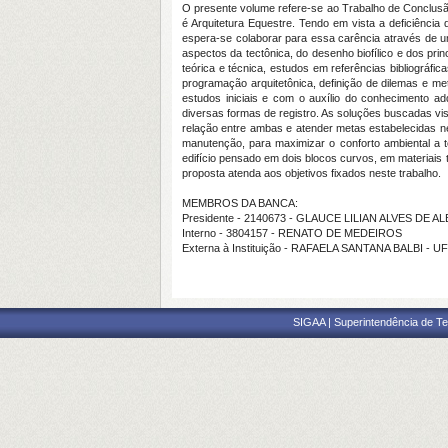
O presente volume refere-se ao Trabalho de Conclusão d
é Arquitetura Equestre. Tendo em vista a deficiênci
espera-se colaborar para essa carência através de um
aspectos da tectônica, do desenho biofílico e dos pr
teórica e técnica, estudos em referências bibliográfic
programação arquitetônica, definição de dilemas e meta
estudos iniciais e com o auxílio do conhecimento a
diversas formas de registro. As soluções buscadas vi
relação entre ambas e atender metas estabelecidas ne
manutenção, para maximizar o conforto ambiental a t
edifício pensado em dois blocos curvos, em materiais
proposta atenda aos objetivos fixados neste trabalho.
MEMBROS DA BANCA:
Presidente - 2140673 - GLAUCE LILIAN ALVES DE
Interno - 3804157 - RENATO DE MEDEIROS
Externa à Instituição - RAFAELA SANTANA BALBI - 
SIGAA | Superintendência de Te