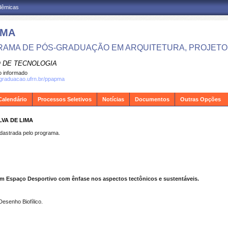
adêmicas
PMA
AMA DE PÓS-GRADUAÇÃO EM ARQUITETURA, PROJETO 
 DE TECNOLOGIA
 informado
sgraduacao.ufrn.br/ppapma
Calendário
Processos Seletivos
Notícias
Documentos
Outras Opções
LVA DE LIMA
strada pelo programa.
um Espaço Desportivo com ênfase nos aspectos tectônicos e sustentáveis.
Desenho Biofílico.