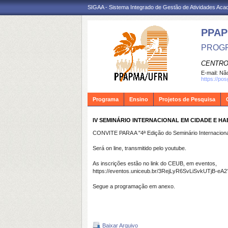
SIGAA - Sistema Integrado de Gestão de Atividades Ac
PPA
PROGR
CENTRO
E-mail:
Não
https://po
Programa
Ensino
Projetos de Pesquisa
IV SEMINÁRIO INTERNACIONAL EM CIDADE E HABI
CONVITE PARA A "4ª Edição do Seminário Internaciona
Será on line, transmitido pelo youtube.
As inscrições estão no link do CEUB, em eventos,
https://eventos.uniceub.br/3RejLyR6SvLiSvkUTjB-e
Segue a programação em anexo.
Baixar Arquivo