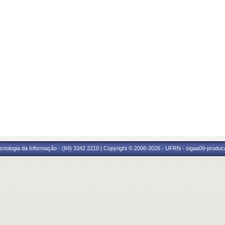
cnologia da Informação - (84) 3342 2210 | Copyright © 2006-2026 - UFRN - sigaa09-produca