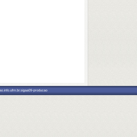
o.info.ufrn.br.sigaa09-producao