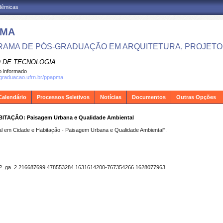
adêmicas
PMA
AMA DE PÓS-GRADUAÇÃO EM ARQUITETURA, PROJETO 
 DE TECNOLOGIA
 informado
sgraduacao.ufrn.br/ppapma
Calendário
Processos Seletivos
Notícias
Documentos
Outras Opções
TAÇÃO: Paisagem Urbana e Qualidade Ambiental
l em Cidade e Habitação - Paisagem Urbana e Qualidade Ambiental".
A2?_ga=2.216687699.478553284.1631614200-767354266.1628077963