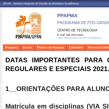
SIGAA - Sistema Integrado de Gestão de Atividades Acadêmicas
PPAPMA
PROGRAMA DE PÓS-GRADU
CENTRO DE TECNOLOGIA
E-mail:
Não informado
https://posgraduacao.ufrn.br/ppapma
Programa
Ensino
Projetos de Pesquisa
Calendário
Processos Selet
DATAS IMPORTANTES PARA 
REGULARES E ESPECIAIS 2021
1__ORIENTAÇÕES PARA ALUN
Matrícula em disciplinas (VIA S