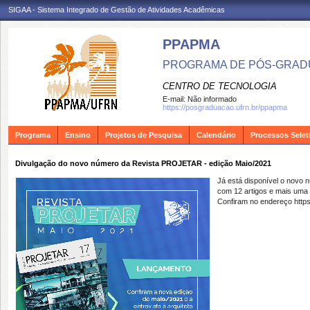
SIGAA - Sistema Integrado de Gestão de Atividades Acadêmicas
PPAPMA
PROGRAMA DE PÓS-GRADU
CENTRO DE TECNOLOGIA
E-mail:
Não informado
https://posgraduacao.ufrn.br/ppapma
Programa
Ensino
Projetos de Pesquisa
Calendário
Processos Selet
Divulgação do novo número da Revista PROJETAR - edição Maio/2021
Já está disponível o novo
com 12 artigos e mais uma 
Confiram no endereço https: